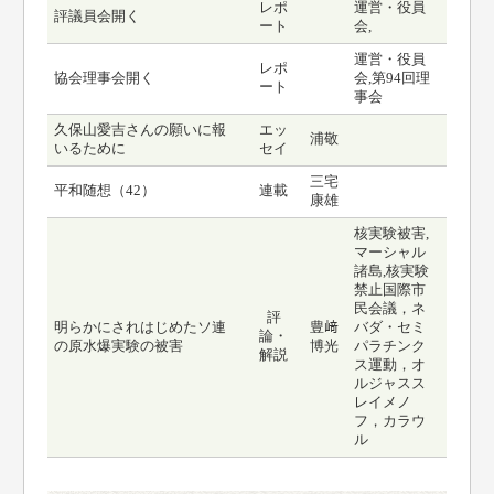
レポ
運営・役員
評議員会開く
ート
会,
運営・役員
レポ
協会理事会開く
会,第94回理
ート
事会
久保山愛吉さんの願いに報
エッ
浦敬
いるために
セイ
三宅
平和随想（42）
連載
康雄
核実験被害,
マーシャル
諸島,核実験
禁止国際市
民会議，ネ
評
明らかにされはじめたソ連
豊﨑
バダ・セミ
論・
の原水爆実験の被害
博光
パラチンク
解説
ス運動，オ
ルジャスス
レイメノ
フ，カラウ
ル