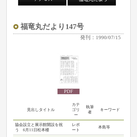
福竜丸だより147号
発刊：1990/07/15
PDF
カテ
執筆
見出しタイトル
ゴリ
キーワード
者
ー
協会設立と展示館開設を祝
レポ
本島等
う 6月11日松本楼
ート