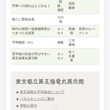
投
武田
平和への流れはよどみなく
稿・
隆雄
感想
その
新たに賛助会員
他
時代の病理ー放射能障害が
エッ
田城
世界のヒバ
つきつける現実
セイ
明
クシャ
三宅
平和随想（43）
連載
康雄
佐々
盲学校の生徒が学びやすい
エッ
木夏
第五福竜丸展示館
セイ
実
第五福竜丸平和協会について
パネルセットのご案内
寄附の受付