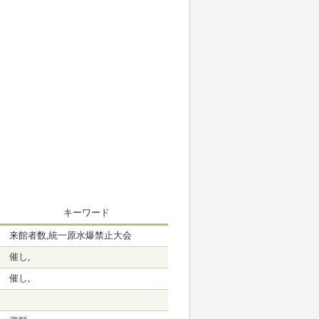
キーワード
来館者数,統一原水爆禁止大会
催し,
催し,