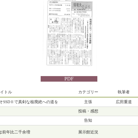
PDF
イトル
カテゴリー
執筆者
そSSDⅡで真剣な核廃絶への道を
主張
広田重道
投稿・感想
告知
は前年比二千余増
展示館近況