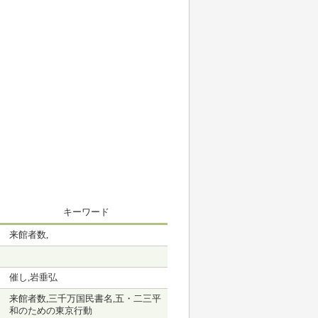
キーワード
来館者数,
催し,岩垂弘
来館者数,三千万国民書名,五・二三平
和のための東京行動