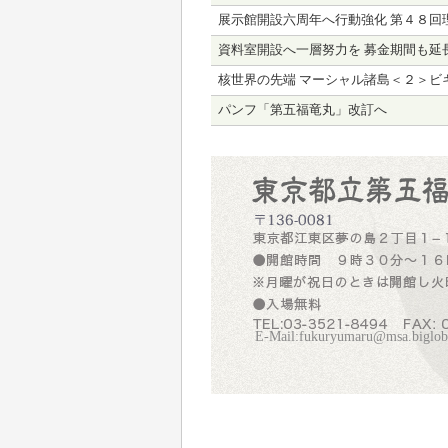
展示館開設六周年へ行動強化 第４８回
資料室開設へ一層努力を 募金期間も延
核世界の先端 マーシャル諸島＜２＞ビ
パンフ「第五福竜丸」改訂へ
E-Mail:fukuryumaru@msa.biglobe