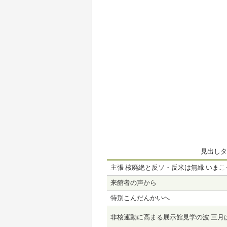
見出しタ
主張 核廃絶と反ソ・反米は無縁 いまこ
来館者の声から
特別こんだんかいへ
非核運動に高まる展示館見学の波 三月