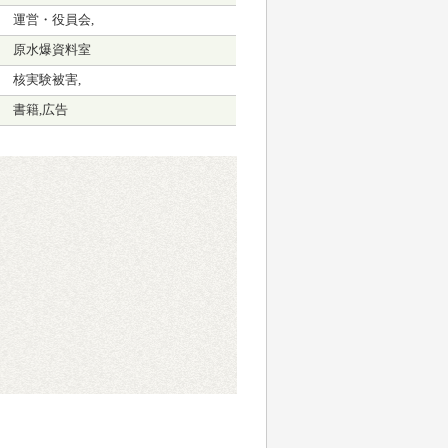
運営・役員会,
原水爆資料室
核実験被害,
書籍,広告