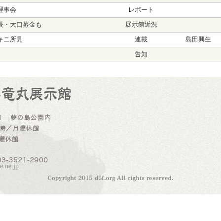
理事会
レポート
長・大口募金も
展示館近況
キニ所見
連載
島田興生
告知
.ne.jp