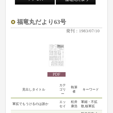
福竜丸だより63号
発刊：1983/07/10
PDF
カテ
執筆
見出しタイトル
ゴリ
キーワード
者
ー
エッ
松井
軍縮・不拡
軍拡でもうけるのは誰か
セイ
康浩
散,核軍拡