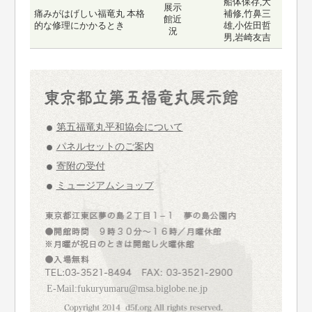
船体保存,大
展示
痛みがはげしい福竜丸 本格
補修,竹鼻三
館近
的な修理にかかるとき
雄,小佐田哲
況
男,岩崎友吉
第五福竜丸平和協会について
パネルセットのご案内
寄附の受付
ミュージアムショップ
E-Mail:fukuryumaru@msa.biglobe.ne.jp