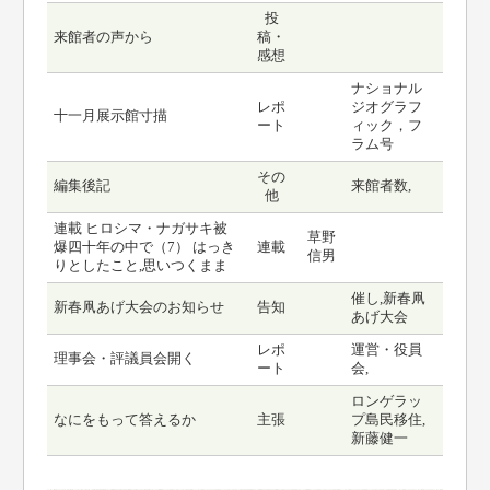
投
来館者の声から
稿・
感想
ナショナル
レポ
ジオグラフ
十一月展示館寸描
ート
ィック，フ
ラム号
その
編集後記
来館者数,
他
連載 ヒロシマ・ナガサキ被
草野
爆四十年の中で（7） はっき
連載
信男
りとしたこと,思いつくまま
催し,新春凧
新春凧あげ大会のお知らせ
告知
あげ大会
レポ
運営・役員
理事会・評議員会開く
ート
会,
ロンゲラッ
なにをもって答えるか
主張
プ島民移住,
新藤健一