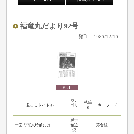
福竜丸だより92号
発刊：1985/12/15
PDF
カテ
執筆
見出しタイトル
ゴリ
キーワード
者
ー
展示
一面 毎朝六時前には…
館近
落合組
況