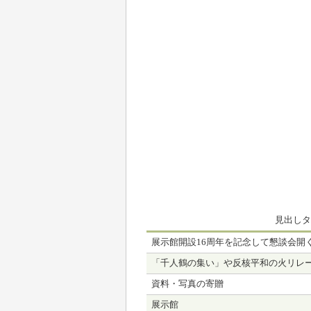
見出しタ
展示館開設16周年を記念して懇談会開
「千人鶴の集い」や反核平和の火リレ
資料・写真の寄贈
展示館