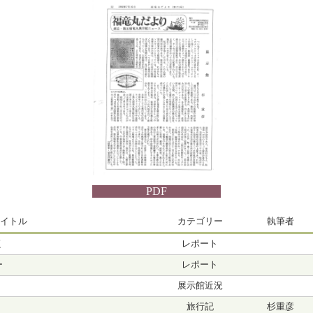
PDF
イトル
カテゴリー
執筆者
く
レポート
ー
レポート
展示館近況
旅行記
杉重彦