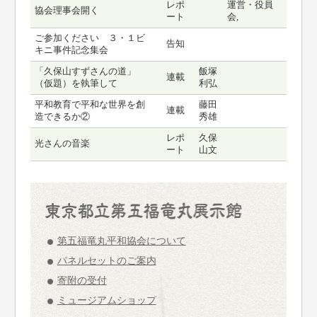
レポ
運営・役員
協会理事会開く
ート
会,
ご参加ください ３・１ビ
告知
キニ事件記念集会
「久保山すずさんの道」
飯塚
連載
（仮題）を執筆して
利弘
平和教育で平和な世界を創
藤田
連載
造できるか②
秀雄
レポ
久保
光さんの音楽
ート
山文
第五福竜丸平和協会について
パネルセットのご案内
寄附の受付
ミュージアムショップ