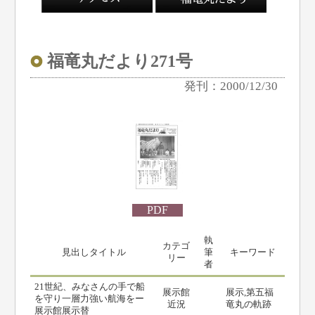
福竜丸だより271号
発刊：2000/12/30
PDF
執
カテゴ
見出しタイトル
筆
キーワード
リー
者
21世紀、みなさんの手で船
展示館
展示,第五福
を守り一層力強い航海をー
近況
竜丸の軌跡
展示館展示替