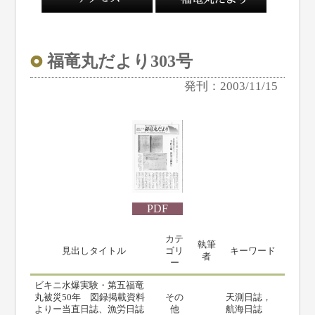
福竜丸だより303号
発刊：2003/11/15
PDF
カテ
執筆
見出しタイトル
ゴリ
キーワード
者
ー
ビキニ水爆実験・第五福竜
丸被災50年 図録掲載資料
その
天測日誌，
よりー当直日誌、漁労日誌
他
航海日誌