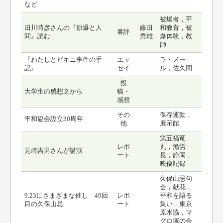
など
被爆者，平
田川時彦さんの『原爆と人
藤田
和教育，被
書評
間』読む
秀雄
爆体験，教
師
『わたしとビキニ事件の手
エッ
ラ・メー
記』
セイ
ル，佐久間
投
大学生の感想文から
稿・
感想
その
保存運動，
平和協会設立30周年
他
展示館
第五福竜
レポ
丸，漁労
見崎吉男さんが講演
ート
長，静岡，
映像記録
久保山忌句
会，献花，
9.23にさまざまな催し 49回
レポ
平和を語る
目の久保山忌
ート
集い，東京
原水協，マ
グロ塚の会