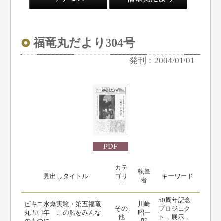
福竜丸だより304号
発刊：2004/01/01
PDF
カテ
執筆
見出しタイトル
ゴリ
キーワード
者
ー
50周年記念
ビキニ水爆実験・第五福竜
川崎
その
プロジェク
丸五〇年 この船をみんな
昭一
他
ト，展示，
のものに
郎