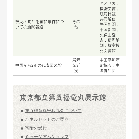
アメリカ，
機密文書，
航海日誌，
共同通信，
被災50周年を前に事件につ
その
静岡新聞，
いての新聞報道
他
中国新聞，
久保山愛
吉，病理解
剖，核実験
公文書館
展示
中国平和軍
中国から2組の代表団来館
館近
縮協会，中
況
国青年団
第五福竜丸平和協会について
パネルセットのご案内
寄附の受付
ミュージアムショップ