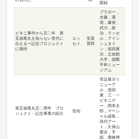
図録
ブラボー，
水爆，環
境，爆発，
武力，政
ビキニ事件から五〇年 第
治，ラッセ
五福竜丸を知らない世代に
エッ
安斎
ル，アイン
伝えるー記念プロジェクト
セイ
育郎
シュタイ
に期待
ン，巡回展
示，立命館
大学，国際
平和ミュー
ジアム
常設展示リ
ニューア
ル，巡回
展，三・一
ビキニデ
ー，岡本太
第五福竜丸五〇周年 プロ
告知
郎，マーシ
ジェクト・記念事業の紹介
ャル諸島，
現代アー
ト，久保山
愛吉，手
紙，豊崎博