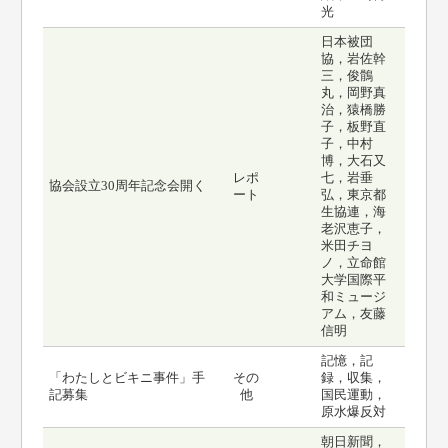
光
日本被団
協，岩佐幹
三，俊鶻
丸，岡野真
治，猿橋勝
子，板野直
子，中村
博，大石又
レポ
七，岩垂
協会設立30周年記念会開く
ート
弘，東京都
生協連，海
老沢恵子，
米田チヨ
ノ，立命館
大学国際平
和ミュージ
アム，友藤
信明
記憶，記
「わたしとビキニ事件」手
その
録，収集，
記募集
他
国民運動，
原水爆反対
朝日新聞，