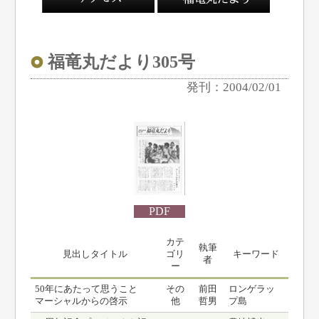
福竜丸だより305号
発刊：2004/02/01
PDF
カテ
執筆
見出しタイトル
ゴリ
キーワード
者
ー
50年にあたって思うこと
その
前田
ロンゲラッ
マーシャルからの啓示
他
哲男
プ島