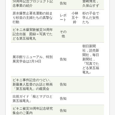
50周年記念プロジェクト記
豊崎博光，
告知
念事業の紹介
久保山すず
原水爆禁止署名運動の始ま
小林
杉の子会で
レポ
り杉並の主婦たちの真摯な
五十
学んだ女性
ート
行動
鈴
たち
ビキニ水爆実験被災50周年
その
記念出版 図録＝写真でた
他
どる第五福竜丸
朝日新聞
社，読売新
聞社，毎日
展示館リニューアル、特別
告知
新聞社，
展見学会は2月14日
『写真でた
どる第五福
竜丸』
ビキニ事件記念のつどい、
新藤兼人監督のお話と映画
告知
「第五福竜丸」の鑑賞会
出前ガイド「核とマグロと
告知
第五福竜丸」
ビキニ被災50周年記念研究
告知
集会のご案内