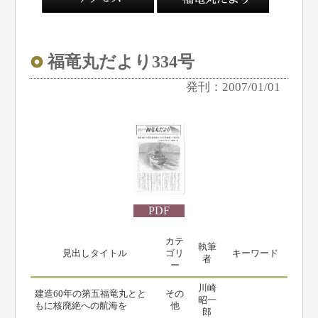
福竜丸だより334号
発刊：2007/01/01
PDF
カテ
執筆
見出しタイトル
ゴリ
キーワード
者
ー
川崎
建造60年の第五福竜丸とと
その
昭一
もに核廃絶への航海を
他
郎