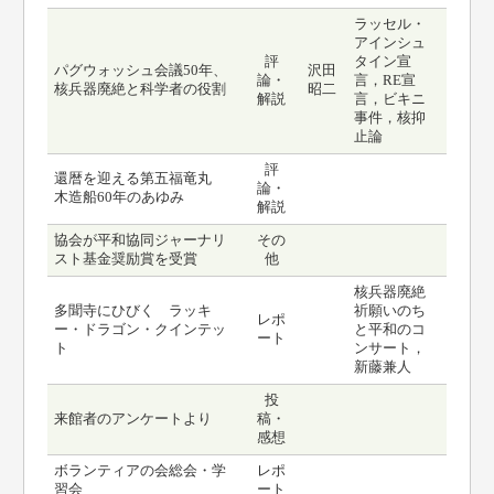
ラッセル・
アインシュ
評
タイン宣
パグウォッシュ会議50年、
沢田
論・
言，RE宣
核兵器廃絶と科学者の役割
昭二
解説
言，ビキニ
事件，核抑
止論
評
還暦を迎える第五福竜丸
論・
木造船60年のあゆみ
解説
協会が平和協同ジャーナリ
その
スト基金奨励賞を受賞
他
核兵器廃絶
多聞寺にひびく ラッキ
祈願いのち
レポ
ー・ドラゴン・クインテッ
と平和のコ
ート
ト
ンサート，
新藤兼人
投
来館者のアンケートより
稿・
感想
ボランティアの会総会・学
レポ
習会
ート