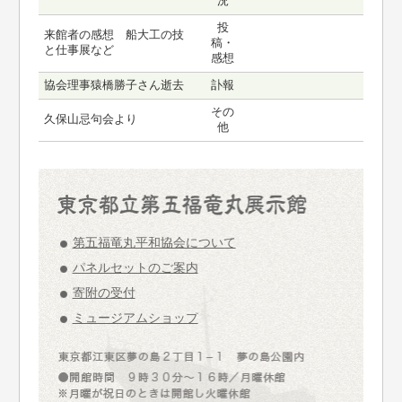
況
投
来館者の感想 船大工の技
稿・
と仕事展など
感想
協会理事猿橋勝子さん逝去
訃報
その
久保山忌句会より
他
第五福竜丸平和協会について
パネルセットのご案内
寄附の受付
ミュージアムショップ