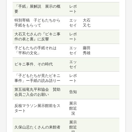
「手紙」展解説 展示の概
レポ
要
ート
特別寄稿 子どもたちから
エッ
大石
手紙をもらって
セイ
又七
大石又七さんの『ビキニ事
レポ
件の表と裏』に反響
ート
子どもたちの手紙それは
エッ
藤田
「平和の文化」
セイ
秀雄
エッ
ビキニ事件、その時代
セイ
「子どもたちが見たビキニ
レポ
事件」ー手紙の読み語りー
ート
第五福竜丸平和協会 賛助
告知
会員ご入会のお願い
展示
反核マラソン展示館前をス
館近
タート
況
展示
久保山忌たくさんの来館者
館近