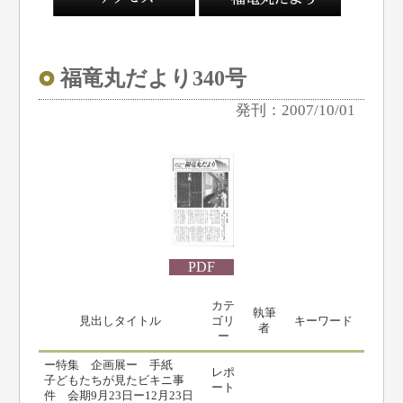
福竜丸だより340号
発刊：2007/10/01
PDF
カテ
執筆
見出しタイトル
ゴリ
キーワード
者
ー
ー特集 企画展ー 手紙
レポ
子どもたちが見たビキニ事
ート
件 会期9月23日ー12月23日