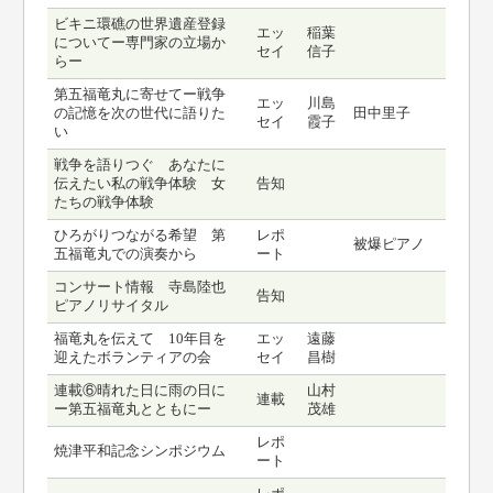
ビキニ環礁の世界遺産登録
エッ
稲葉
についてー専門家の立場か
セイ
信子
らー
第五福竜丸に寄せてー戦争
エッ
川島
の記憶を次の世代に語りた
田中里子
セイ
霞子
い
戦争を語りつぐ あなたに
伝えたい私の戦争体験 女
告知
たちの戦争体験
ひろがりつながる希望 第
レポ
被爆ピアノ
五福竜丸での演奏から
ート
コンサート情報 寺島陸也
告知
ピアノリサイタル
福竜丸を伝えて 10年目を
エッ
遠藤
迎えたボランティアの会
セイ
昌樹
連載⑥晴れた日に雨の日に
山村
連載
ー第五福竜丸とともにー
茂雄
レポ
焼津平和記念シンポジウム
ート