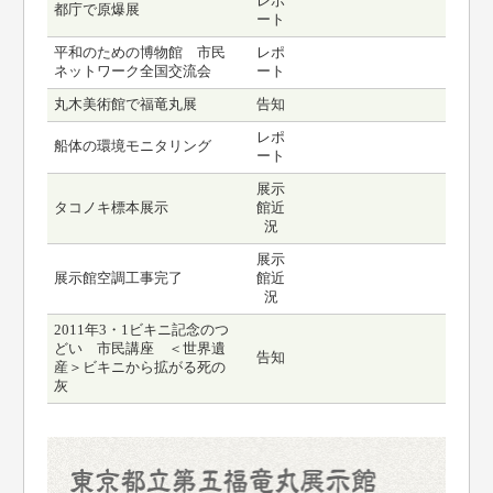
レポ
都庁で原爆展
ート
平和のための博物館 市民
レポ
ネットワーク全国交流会
ート
丸木美術館で福竜丸展
告知
レポ
船体の環境モニタリング
ート
展示
タコノキ標本展示
館近
況
展示
展示館空調工事完了
館近
況
2011年3・1ビキニ記念のつ
どい 市民講座 ＜世界遺
告知
産＞ビキニから拡がる死の
灰