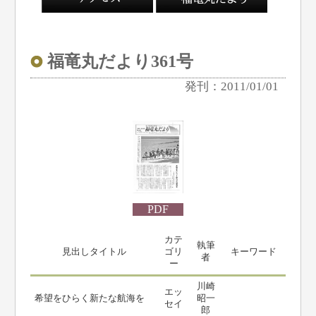
福竜丸だより361号
発刊：2011/01/01
PDF
カテ
執筆
見出しタイトル
ゴリ
キーワード
者
ー
川崎
エッ
希望をひらく新たな航海を
昭一
セイ
郎