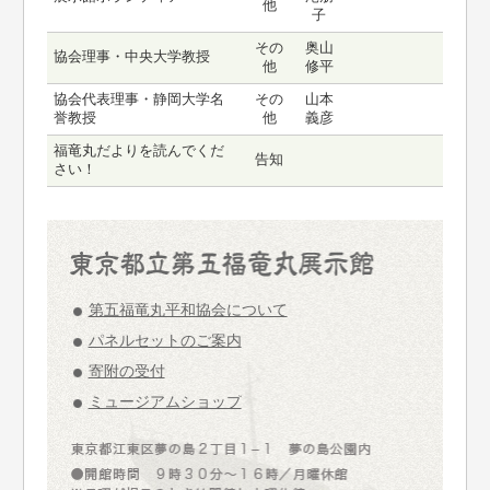
他
子
その
奥山
協会理事・中央大学教授
他
修平
協会代表理事・静岡大学名
その
山本
誉教授
他
義彦
福竜丸だよりを読んでくだ
告知
さい！
第五福竜丸平和協会について
パネルセットのご案内
寄附の受付
ミュージアムショップ