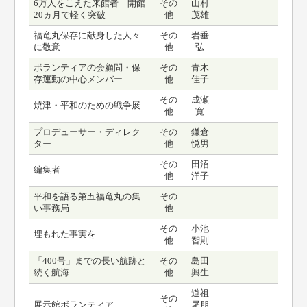
6万人をこえた来館者 開館
その
山村
20ヵ月で軽く突破
他
茂雄
福竜丸保存に献身した人々
その
岩垂
に敬意
他
弘
ボランティアの会顧問・保
その
青木
存運動の中心メンバー
他
佳子
その
成瀬
焼津・平和のための戦争展
他
寛
プロデューサー・ディレク
その
鎌倉
ター
他
悦男
その
田沼
編集者
他
洋子
平和を語る第五福竜丸の集
その
い事務局
他
その
小池
埋もれた事実を
他
智則
「400号」までの長い航跡と
その
島田
続く航海
他
興生
道祖
その
展示館ボランティア
尾朋