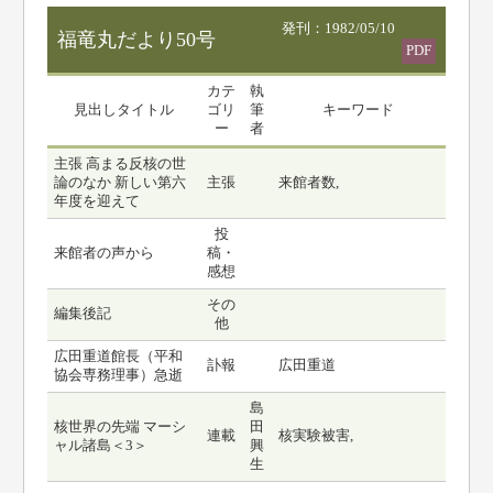
発刊：1982/05/10
福竜丸だより50号
PDF
カテ
執
見出しタイトル
ゴリ
筆
キーワード
ー
者
主張 高まる反核の世
論のなか 新しい第六
主張
来館者数,
年度を迎えて
投
来館者の声から
稿・
感想
その
編集後記
他
広田重道館長（平和
訃報
広田重道
協会専務理事）急逝
島
核世界の先端 マーシ
田
連載
核実験被害,
ャル諸島＜3＞
興
生