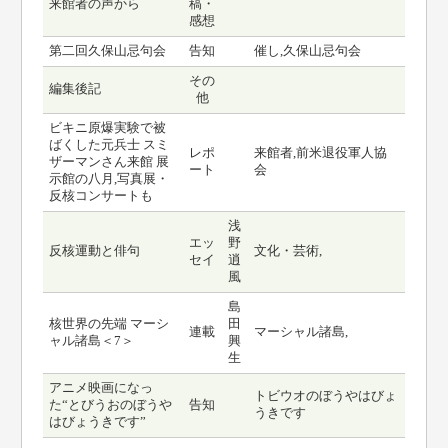
来館者の声から
稿・
感想
第二回久保山忌句会
告知
催し,久保山忌句会
その
編集後記
他
ビキニ原爆実験で被
ばくした元兵士 スミ
レポ
来館者,前米退役軍人協
ザーマンさん来館 展
ート
会
示館の八月,写真展・
反核コンサートも
浅
エッ
野
反核運動と俳句
文化・芸術,
セイ
逍
風
島
核世界の先端 マーシ
田
連載
マーシャル諸島,
ャル諸島＜7＞
興
生
アニメ映画になっ
トビウオのぼうやはびょ
た“とびうおのぼうや
告知
うきです
はびょうきです”