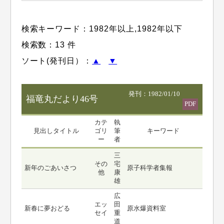
検索キーワード：
1982年以上
,
1982年以下
検索数：13 件
ソート(発刊日）：
▲
▼
発刊：1982/01/10
福竜丸だより46号
PDF
カテ
執
見出しタイトル
ゴリ
筆
キーワード
ー
者
三
その
宅
新年のごあいさつ
原子科学者集報
他
康
雄
広
エッ
田
新春に夢おどる
原水爆資料室
セイ
重
道