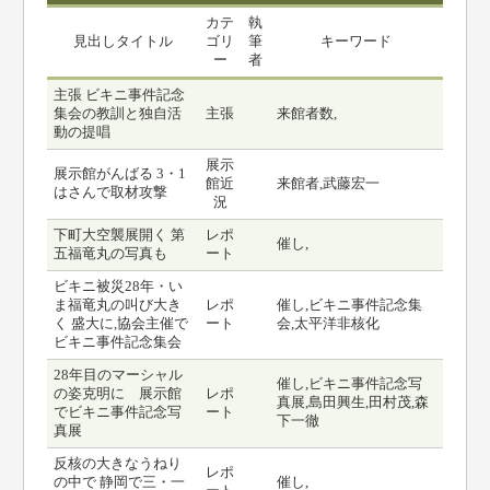
カテ
執
見出しタイトル
ゴリ
筆
キーワード
ー
者
主張 ビキニ事件記念
集会の教訓と独自活
主張
来館者数,
動の提唱
展示
展示館がんばる 3・1
館近
来館者,武藤宏一
はさんで取材攻撃
況
下町大空襲展開く 第
レポ
催し,
五福竜丸の写真も
ート
ビキニ被災28年・い
ま福竜丸の叫び大き
レポ
催し,ビキニ事件記念集
く 盛大に,協会主催で
ート
会,太平洋非核化
ビキニ事件記念集会
28年目のマーシャル
催し,ビキニ事件記念写
の姿克明に 展示館
レポ
真展,島田興生,田村茂,森
でビキニ事件記念写
ート
下一徹
真展
反核の大きなうねり
レポ
の中で 静岡で三・一
催し,