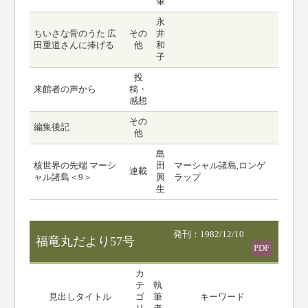
肇
永
ちいさな骨のうた 広
その
井
田重道さんに捧げる
他
和
子
投
来館者の声から
稿・
感想
その
編集後記
他
島
核世界の先端 マーシ
田
マーシャル諸島,ロンゲ
連載
ャル諸島＜9＞
興
ラップ
生
発刊：1982/12/10
福竜丸だより57号
PDF
カ
テ
執
見出しタイトル
ゴ
筆
キーワード