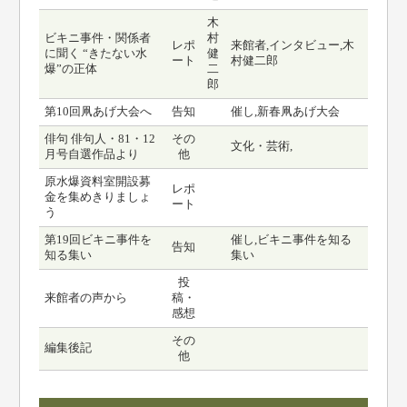
木
ビキニ事件・関係者
村
レポ
来館者,インタビュー,木
に聞く “きたない水
健
ート
村健二郎
爆”の正体
二
郎
第10回凧あげ大会へ
告知
催し,新春凧あげ大会
俳句 俳句人・81・12
その
文化・芸術,
月号自選作品より
他
原水爆資料室開設募
レポ
金を集めきりましょ
ート
う
第19回ビキニ事件を
催し,ビキニ事件を知る
告知
知る集い
集い
投
来館者の声から
稿・
感想
その
編集後記
他