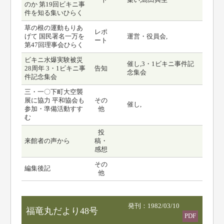
ート
集い,島田興生
のか 第19回ビキニ事
件を知る集いひらく
草の根の運動もりあ
レポ
げて 国民署名一万を
運営・役員会,
ート
第47回理事会ひらく
ビキニ水爆実験被災
催し,3・1ビキニ事件記
28周年 3・1ビキニ事
告知
念集会
件記念集会
三・一〇下町大空襲
展に協力 平和協会も
その
催し,
参加・準備活動すす
他
む
投
来館者の声から
稿・
感想
その
編集後記
他
発刊：1982/03/10
福竜丸だより48号
PDF