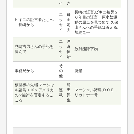
イ
き
長崎の証言,ビキニ被災２
エ
鎌
０年目の証言ー原水禁運
ビキニの証言者たちへ
ッ
田
動の原点を見つめて,久保
―長崎から
セ
定
山さんへの手紙は訴える,
イ
夫
加納竜一
エ
戸
見崎吉男さんの手記を
ッ
倉
放射能降下物
読んで
セ
恒
イ
治
そ
事務局から
の
廃船
他
核世界の先端 マーシャ
島
ル諸島＜10＞アメリカ
連
田
マーシャル諸島,ＤＯＥ，
の“検診”を否定するこ
載
興
リカトナー号
ころ
生