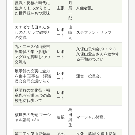
反戦・反核の時代に
月
生きて しっかりとし
主張
辰
来館者数,
た世界観をもつ意味
一
郎
カナダで広田さんを
山
レポ
しのぶ サラフ教授と
崎
ステファン・サラフ
ート
の交流
元
九・二三久保山愛吉
久保山忌句会,９・２３
氏追悼の集い多彩に
レポ
久保山愛吉さんを追悼す
マグロを賞味しつつ
ート
る平和のつどい
交流も
展示館の充実に全力
レポ
を集中 理事会・評議
運営・役員会,
ート
員会合同会議ひらく
秋晴れの文化祭・福
レポ
竜丸も活躍 三つの高
ート
校を訪ね歩いて
島
核世界の先端 マーシ
田
連載
マーシャル諸島,
ャル諸島＜8＞
興
生
第二回久保山忌句会
その
文化・芸術,久保山忌句