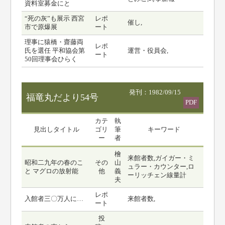
資料室募金にと
“死の灰”も展示 西宮
レポ
催し,
市で原爆展
ート
理事に猿橋・齋藤両
レポ
氏を選任 平和協会第
運営・役員会,
ート
50回理事会ひらく
発刊：1982/09/15
福竜丸だより54号
PDF
カテ
執
見出しタイトル
ゴリ
筆
キーワード
ー
者
檜
来館者数,ガイガー・ミ
昭和二九年の春のこ
その
山
ュラー・カウンター,ロ
と マグロの放射能
他
義
ーリッチェン線量計
夫
レポ
入館者三〇万人に…
来館者数,
ート
投