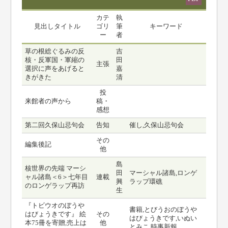
カテ
執
見出しタイトル
ゴリ
筆
キーワード
ー
者
草の根総ぐるみの反
吉
核・反軍国・軍縮の
田
主張
選択に声をあげると
嘉
きがきた
清
投
来館者の声から
稿・
感想
第二回久保山忌句会
告知
催し,久保山忌句会
その
編集後記
他
島
核世界の先端 マーシ
田
マーシャル諸島,ロンゲ
ャル諸島＜6＞七年目
連載
興
ラップ環礁
のロンゲラップ再訪
生
『トビウオのぼうや
書籍,とびうおのぼうや
はびょうきです』 絵
その
はびょうきです,いぬい
本75冊を寄贈,売上は
他
とみこ,時事新報