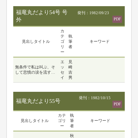
福竜丸だより54号 号
発刊：1982/09/23
外
PDF
カ
テ
執
見出しタイトル
ゴ
筆
キーワード
リ
者
ー
エ
見
無条件で私は叫ぶ、そ
ッ
崎
して悲憤の涙を流す…
セ
吉
イ
男
発刊：1982/10/15
福竜丸だより55号
PDF
カテ
執
見出しタイトル
ゴリ
筆
キーワード
ー
者
秋