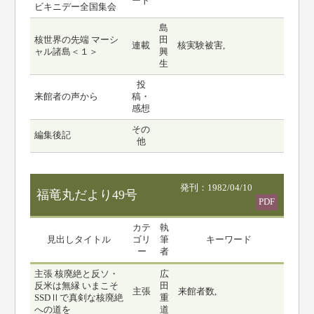
ート
ビキニデー全国集会
島
核世界の先端 マーシ
田
連載
核実験被害,
ャル諸島＜１＞
興
生
投
来館者の声から
稿・
感想
その
編集後記
他
発刊：1982/04/10
福竜丸だより49号
PDF
カテ
執
見出しタイトル
ゴリ
筆
キーワード
ー
者
主張 核廃絶と反ソ・
広
反米は無縁 いまこそ
田
主張
来館者数,
SSDⅡで真剣な核廃絶
重
への道を
道