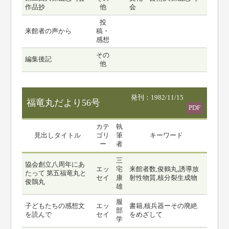
作品抄
他
会
投
来館者の声から
稿・
感想
その
編集後記
他
発刊：1982/11/15
福竜丸だより56号
PDF
カテ
執
見出しタイトル
ゴリ
筆
キーワード
ー
者
三
協会創立八周年にあ
エッ
宅
来館者数,俊鶴丸,誘導放
たって 第五福竜丸と
セイ
康
射性物質,核分裂生成物
俊鶻丸
雄
服
子どもたちの感想文
エッ
書籍,核兵器ーその廃絶
部
を読んで
セイ
をめざして
学