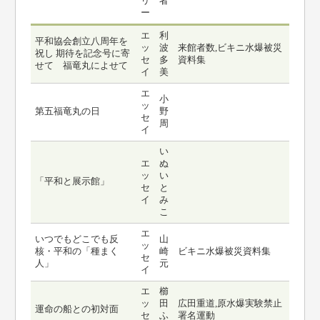
リ
者
ー
エ
利
平和協会創立八周年を
ッ
波
来館者数,ビキニ水爆被災
祝し 期待を記念号に寄
セ
多
資料集
せて 福竜丸によせて
イ
美
エ
小
ッ
第五福竜丸の日
野
セ
周
イ
い
エ
ぬ
ッ
い
「平和と展示館」
セ
と
イ
み
こ
エ
いつでもどこでも反
山
ッ
核・平和の「種まく
崎
ビキニ水爆被災資料集
セ
人」
元
イ
エ
櫛
ッ
田
広田重道,原水爆実験禁止
運命の船との初対面
セ
ふ
署名運動