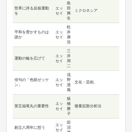
島
世界に誇る反核運動
エッ
田
ミクロネシア
を
セイ
興
生
松
平和を脅かすものは
エッ
井
誰か
セイ
康
浩
三
エッ
井
運動の輪を広げて
セイ
周
二
浅
俳句の「色紙ゼッケ
エッ
野
文化・芸術,
ン」
セイ
逍
風
猿
エッ
橋
第五福竜丸の重要性
微量拡散分析法
セイ
勝
子
田
エッ
創立八周年に想う
沼
セイ