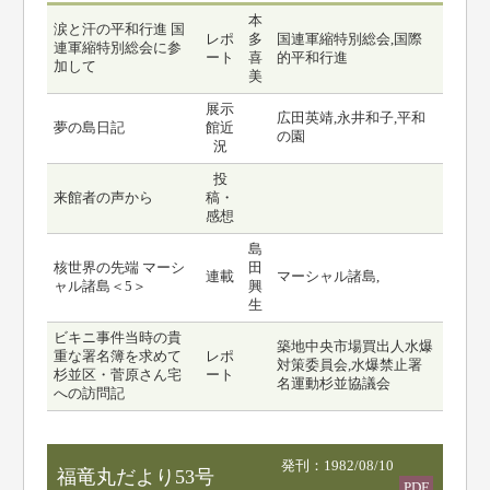
本
涙と汗の平和行進 国
レポ
多
国連軍縮特別総会,国際
連軍縮特別総会に参
ート
喜
的平和行進
加して
美
展示
広田英靖,永井和子,平和
夢の島日記
館近
の園
況
投
来館者の声から
稿・
感想
島
核世界の先端 マーシ
田
連載
マーシャル諸島,
ャル諸島＜5＞
興
生
ビキニ事件当時の貴
築地中央市場買出人水爆
重な署名簿を求めて
レポ
対策委員会,水爆禁止署
杉並区・菅原さん宅
ート
名運動杉並協議会
への訪問記
発刊：1982/08/10
福竜丸だより53号
PDF