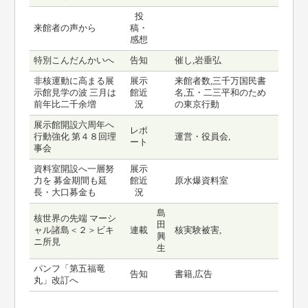
投
来館者の声から
稿・
感想
特別こんだんかいへ
告知
催し,岩垂弘
非核運動に高まる展
展示
来館者数,三千万国民書
示館見学の波 三月は
館近
名,五・二三平和のため
前年比二千余増
況
の東京行動
展示館開設六周年へ
レポ
行動強化 第４８回理
運営・役員会,
ート
事会
資料室開設へ一層努
展示
力を 募金期間も延
館近
原水爆資料室
長・大口募金も
況
島
核世界の先端 マーシ
田
ャル諸島＜２＞ビキ
連載
核実験被害,
興
ニ所見
生
パンフ「第五福竜
告知
書籍,広告
丸」改訂へ