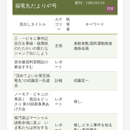
発刊：1982/02/10
福竜丸だより47号
PDF
カテ
執
見出しタイトル
ゴリ
筆
キーワード
ー
者
三・一ビキニ事件記
念日を軍縮・核廃絶
来館者数,国民運動推進
主張
のたたかいの新たな
連絡会議
ジャンプ台にしよう
原水爆資料室開設の
レポ
募金すすむ
ート
“沈めてよいか第五福
竜丸”の武藤宏一氏逝
訃報
武藤宏一
去
ノーモア・ビキニの
凧高く 賞品をどっ
レポ
催し,
さり 第10回新春凧あ
ート
げ大会
核汚染はマーシャル
諸島全域に及ぶ い
レポ
催し,ビキニ事件を知る
ま私たちは何をする