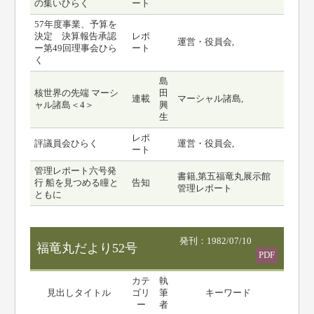
の集いひらく
ート
57年度事業、予算を
決定 決算報告承認
レポ
運営・役員会,
ー第49回理事会ひら
ート
く
島
核世界の先端 マーシ
田
連載
マーシャル諸島,
ャル諸島＜4＞
興
生
レポ
評議員会ひらく
運営・役員会,
ート
管理レポート六号発
書籍,第五福竜丸展示館
行 船を見つめる瞳と
告知
管理レポート
ともに
発刊：1982/07/10
福竜丸だより52号
PDF
カテ
執
見出しタイトル
ゴリ
筆
キーワード
ー
者