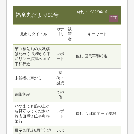
発刊：1982/06/10
福竜丸だより51号
PDF
カテ
執
見出しタイトル
ゴリ
筆
キーワード
ー
者
第五福竜丸の大漁旗
はためく 長崎から平
レポ
催し,国民平和行進
和リレー,広島へ国民
ート
平和行進
投
来館者の声から
稿・
感想
その
編集後記
他
いつまでも船の上か
ら見守ってください
レポ
催し,広田重道,三宅泰雄
故広田重道氏平和葬
ート
挙行
展示館開設6周年記念
レポ