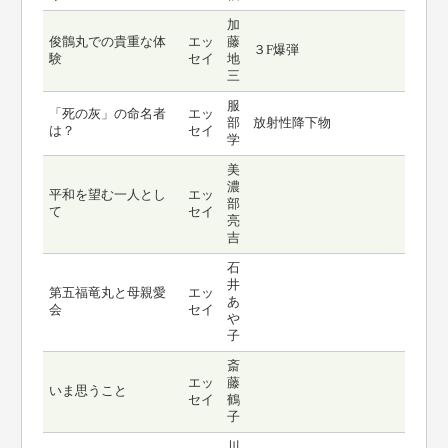
加
俊鶻丸での貴重な体
エッ
藤
３F爆弾
験
セイ
地
三
服
「死の灰」の命名者
エッ
部
放射性降下物
は？
セイ
学
美
濃
平和を望む一人とし
エッ
部
て
セイ
亮
吉
石
井
第五福竜丸と母親愛
エッ
あ
会
セイ
や
子
斎
エッ
藤
いま思うこと
セイ
鶴
子
川