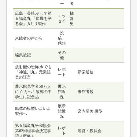
ー
者
広島・長崎,そして第
橘
エッ
五福竜丸 「原爆を語
善
セイ
る会」,8ミリ製作
男
投
来館者の声から
稿・
感想
その
編集後記
他
放射能の恐怖,今でも
レポ
「神通川丸」元乗組
新栄通信
ート
員の証言
展示館見学者50万人
展示
に 百万へ！故郷の中
館近
来館者数,
学生に記念品
況
展示
船体の模型いよいよ
館近
宮内晴美,模型
製作へ
況
第五福竜丸平和協会
レポ
第62回理事会決定事
運営・役員会,
ート
項＜概略＞