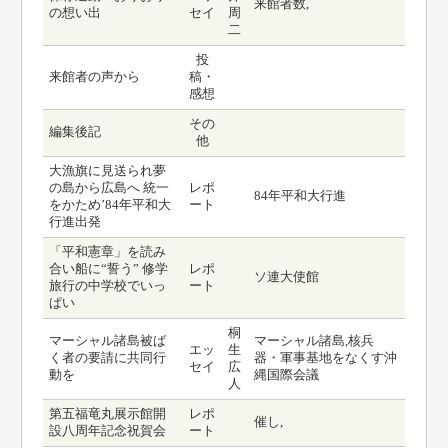
来館者数,
の想い出
セイ
周
二
投
来館者の声から
稿・
感想
その
編集後記
他
大漁旗に見送られ夢
の島から広島へ 統一
レポ
84年平和大行進
をかため’84年平和大
ート
行進出発
「平和憲章」を読み
合い船に“誓う” 修学
レポ
ソ連大使館
旅行の中学校でいっ
ート
ぱい
桐
マーシャル諸島被ば
マーシャル諸島,核兵
エッ
生
く者の要請に共同行
器・軍事基地をなくす沖
セイ
広
動を
縄国際会議
人
第五福竜丸展示館開
レポ
催し,
設八周年記念祝賀会
ート