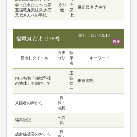
会った君たちへ 元第
その
石
乗組員,和光中学
五福竜丸乗組員,大石
他
又
又七さんへの手紙
七
発刊：1984/10/10
福竜丸だより78号
PDF
カテ
執
見出しタイトル
ゴリ
筆
キーワード
ー
者
玉
NHK特集「核戦争後
造
来館者数,
の地球」を制作して
仁
一
投
来館者の声から
稿・
感想
その
編集後記
他
投
放射線被害のおそろ