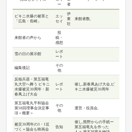
ー
者
伊
ビキニ水爆の被害と
エッ
東
来館者数,
「広島・長崎」
セイ
壮
投
来館者の声から
稿・
感想
レポ
雪の日の展示館
ート
その
編集後記
他
反核兵器・第五福竜
丸大空へ舞う ビキニ
レポ
催し,新春凧あげ大会,ビ
水爆被災30周年・新
ート
キニ水爆被災30周年
春凧上げ大会
第五福竜丸平和協会
その
第58回理事会決定事
運営・役員会,
他
項＜概要＞
催し,熊野からの手紙ー
被災30周年の3・1近
告知
第五福竜丸を作った
づく＝協会も映画会