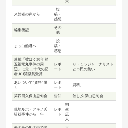
夫
投
来館者の声から
稿・
感想
その
編集後記
他
投
まっ白船君へ
稿・
感想
連載「被ばく30年 第
五福竜丸事件の周
レポ
８・１５ジャーナリスト
辺」に賞 二十代の記
ート
と市民の集い
者,JCJ奨励賞受賞
あいついで“資料”届
レポ
資料,
く
ート
第四回久保山忌句会
告知
催し,久保山忌句会
桐
現地ルポ・アキノ氏
レポ
生
暗殺事件から一年
ート
広
人
夢の島の船の中で出
大