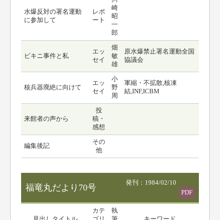
崎
水爆反対の署名運動
レポ
昭
に参加して
ート
一
郎
畑
エッ
原水爆禁止署名運動全国
ビキニ事件と私
敏
セイ
協議会
雄
小
エッ
軍縮・不拡散,核凍
核兵器廃絶に向けて
野
セイ
結,INF,ICBM
周
投
来館者の声から
稿・
感想
その
編集後記
他
発刊：1984/02/10
福竜丸だより70号
PDF
カテ
執
見出しタイトル
ゴリ
筆
キーワード