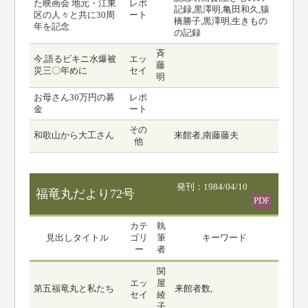
た映画会 地元・江東
レポ
記録,黒澤明,亀田和久,猿
区の人々と共に30周
ート
橋勝子,黒澤明,生きもの
年を記念
の記録
斉
今,語るビキニ水爆被
エッ
藤
災三〇年めに
セイ
明
お母さん30万円の募
レポ
金
ート
その
和歌山から大工さん
来館者,南藤藤夫
他
発刊：1984/04/10
福竜丸だより72号
PDF
カテ
執
見出しタイトル
ゴリ
筆
キーワード
ー
者
関
エッ
屋
第五福竜丸と私たち
来館者数,
セイ
綾
子