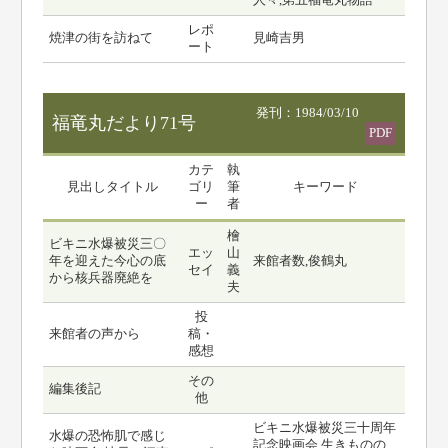
人々,第五福竜丸物語
レポ
焼津の街を訪ねて
見崎吉男
ート
発刊：1984/03/10
福竜丸だより71号
PDF
カテ
執
見出しタイトル
ゴリ
筆
キーワード
ー
者
檜
ビキニ水爆被災三〇
エッ
山
年を迎えた今心の底
来館者数,俊鶴丸
セイ
義
から核兵器廃絶を
夫
投
来館者の声から
稿・
感想
その
編集後記
他
ビキニ水爆被災三十周年
水爆の恐怖肌で感じ
記念映画会,生きものの