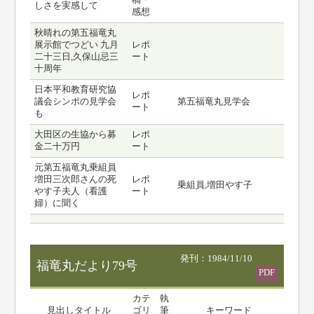
稿・
しさを実感して
感想
秋晴れの第五福竜丸
展示館でつどい 九月
レポ
二十三日,久保山忌三
ート
十周年
日本平和教育研究協
レポ
議会シンポの見学会
第五福竜丸見学会
ート
も
大田区の生協から募
レポ
金二十万円
ート
元第五福竜丸乗組員
増田三次郎さんの死
レポ
乗組員,増田やす子
やす子夫人（看護
ート
婦）に聞く
発刊：1984/11/10
福竜丸だより79号
PDF
カテ
執
見出しタイトル
ゴリ
筆
キーワード