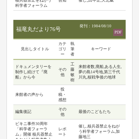
核兵器禁止をねがう
告知
催し,,田中正,大北威
科学者フォーラム
発刊：1984/08/10
福竜丸だより76号
PDF
カテ
執
見出しタイトル
ゴリ
筆
キーワード
ー
者
工
ドキュメンタリーを
来館者数,廃船,ある人生,
その
藤
制作し続けて『廃
夢の島14号地,第三千代
他
敏
船』から今
川丸,核戦争後の地球
樹
投
来館者の声から
稿・
感想
その
編集後記
最後のこどもたち
他
ビキニ事件30周年
催し,核兵器禁止をねが
「科学者フォーラ
レポ
う科学者フォーラム,加
ム」開催 核兵器禁止
ート
藤地三