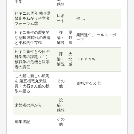
中学
感想
ビキニ30周年 核兵器
レポ
禁止をねがう科学者
催し,
ート
フォーラム②
ビキニ事件の歴史的
評
粟
柴田進午,ニールス・ボ
な意味 核時代の理論
論・
野
ーア
と平和的生存権
解説
鳳
ビキニ事件と今日の
評
大
科学者の課題（１）
論・
北
ＩＰＰＮＷ
核戦争の危機と科学
解説
威
者の責任
この船に新しい航海
を 第五福竜丸乗組
その
資料,大石又七,
員・大石さん船の模
他
型を贈る
投
来館者の声から
稿・
感想
その
編集後記
他