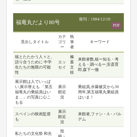
発刊：1984/12/10
福竜丸だより80号
PDF
カテ
執
見出しタイトル
ゴリ
筆
キーワード
ー
者
核とたたかう人々と,
榛
来館者数,核ー知る・考
語り合うために 中学
エッ
葉
える・調べるー,安斎育
生たちの無限の可能
セイ
文
郎,森下一徹
性
枝
展示館は人でいっぱ
い,展示替えも 「第五
展示
乗組員,水爆被災から30
福竜丸の乗組員はい
館近
周年,第五福竜丸乗組員
ま…」の写真に心こ
況
はいま！
もる
展示
スペインの映画監督
来館者,ファン・A・バル
館近
も
デム
況
投
私たちの文化祭 和光
稿・