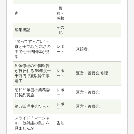
投
声
稿・
感想
その
編集後記
他
“船ってすっごい”－
母と子でみた 寒さの
レポ
来館者,
中で七十四団体が見
ート
学
船体修理の中間報告
が行われる 59年度一
レポ
運営・役員会,修理
千万円で夏以降工事
ート
着工
昭和59年度の業務委
レポ
運営・役員会,
託契約実施
ート
レポ
第59回理事会ひらく
運営・役員会,
ート
スライド「マーシャ
ルー放射能の島」を
告知
見ませんか