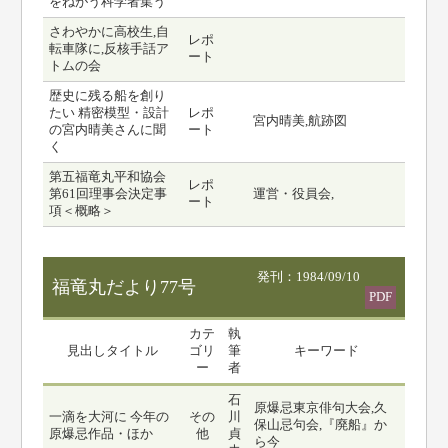
をねがう科学者集う
さわやかに高校生,自
レポ
転車隊に,反核手話ア
ート
トムの会
歴史に残る船を創り
たい 精密模型・設計
レポ
宮内晴美,航跡図
の宮内晴美さんに聞
ート
く
第五福竜丸平和協会
レポ
第61回理事会決定事
運営・役員会,
ート
項＜概略＞
発刊：1984/09/10
福竜丸だより77号
PDF
カテ
執
見出しタイトル
ゴリ
筆
キーワード
ー
者
石
原爆忌東京俳句大会,久
一滴を大河に 今年の
その
川
保山忌句会,『廃船』か
原爆忌作品・ほか
他
貞
ら今