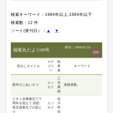
検索キーワード：
1984年以上
,
1984年以下
検索数：12 件
ソート(発刊日）：
▲
▼
発刊：1984/01/10
福竜丸だより69号
PDF
カテ
執
見出しタイトル
ゴリ
筆
キーワード
ー
者
三
エッ
宅
新年のごあいさつ
来館者数,
セイ
康
雄
ビキニ水爆被災三十
塩
周年を迎えて 回想
エッ
川
第五福竜丸での鼠と
セイ
孝
り
信