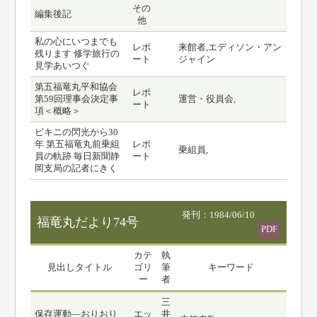
その
編集後記
他
私の心にいつまでも
レポ
来館者,エディソン・アン
残ります 修学旅行の
ート
ジャイン
見学あいつぐ
第五福竜丸平和協会
レポ
第59回理事会決定事
運営・役員会,
ート
項＜概略＞
ビキニの閃光から30
年 第五福竜丸前乗組
レポ
乗組員,
員の軌跡 毎日新聞静
ート
岡支局の記者にきく
発刊：1984/06/10
福竜丸だより74号
PDF
カテ
執
見出しタイトル
ゴリ
筆
キーワード
ー
者
三
保存運動―おりおり
エッ
井