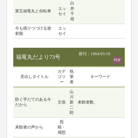
白
エッ
井
第五福竜丸と自転車
セイ
千
尋
今も残りつづける放
エッ
射能
セイ
発刊：1984/05/10
福竜丸だより73号
PDF
カテ
執
見出しタイトル
ゴリ
筆
キーワード
ー
者
山
川
防ぐ手だてのある今
主張
新
来館者数,
だから
二
郎
投
来館者の声から
稿・
感想