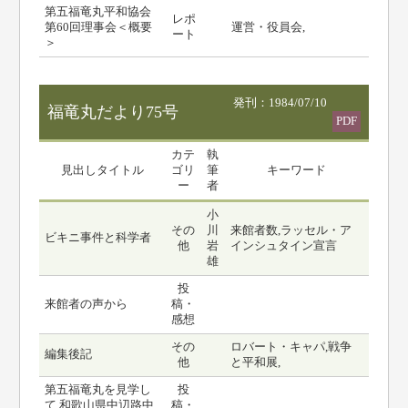
第五福竜丸平和協会
レポ
第60回理事会＜概要
運営・役員会,
ート
＞
発刊：1984/07/10
福竜丸だより75号
PDF
カテ
執
見出しタイトル
ゴリ
筆
キーワード
ー
者
小
その
川
来館者数,ラッセル・ア
ビキニ事件と科学者
他
岩
インシュタイン宣言
雄
投
来館者の声から
稿・
感想
その
ロバート・キャパ,戦争
編集後記
他
と平和展,
第五福竜丸を見学し
投
て 和歌山県中辺路中
稿・