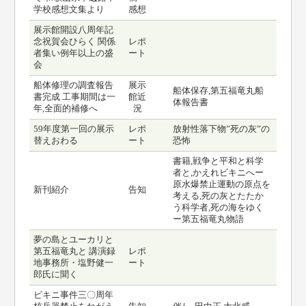
学校感想文集より
感想
展示館開設八周年記
念祝賀会ひらく 関係
レポ
者集い例年以上の盛
ート
会
船体修理の調査報告
展示
船体保存,第五福竜丸船
書完成 工事期間は一
館近
体報告書
年,全面的補修へ
況
59年度第一回の展示
レポ
放射性落下物”死の灰”の
替えおわる
ート
恐怖
書籍,戦争と平和と科学
者と,かえれビキニへー
原水爆禁止運動の原点を
新刊紹介
告知
考える,死の灰とたたか
う科学者,死の海をゆく
ー第五福竜丸物語
夢の島とユーカリと
第五福竜丸と 講演録
レポ
地事務所・塩野健一
ート
郎氏に聞く
ビキニ事件三〇周年