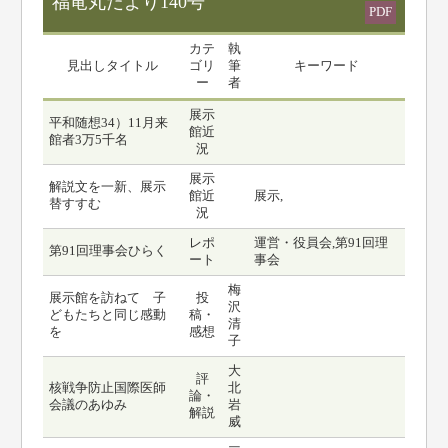
福竜丸だより140号
PDF
カテ
執
見出しタイトル
ゴリ
筆
キーワード
ー
者
展示
平和随想34）11月来
館近
館者3万5千名
況
展示
解説文を一新、展示
館近
展示,
替すすむ
況
レポ
運営・役員会,第91回理
第91回理事会ひらく
ート
事会
梅
展示館を訪ねて 子
投
沢
どもたちと同じ感動
稿・
清
を
感想
子
大
評
核戦争防止国際医師
北
論・
会議のあゆみ
岩
解説
威