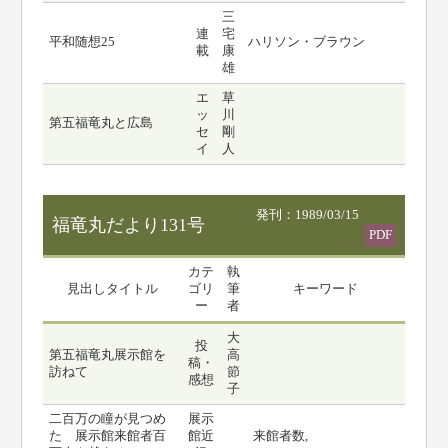
三
連
宅
平和随想25
ハリソン・ブラウン
載
康
雄
エ
草
ッ
川
第五福竜丸と広島
セ
剛
イ
人
発刊：1989/03/15
福竜丸だより131号
PDF
カテ
執
見出しタイトル
ゴリ
筆
キーワード
ー
者
大
投
第五福竜丸展示館を
高
稿・
訪ねて
節
感想
子
二百万の瞳が見つめ
展示
た 展示館来館者百
館近
来館者数,