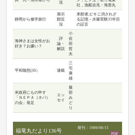
具一式－清水港から
ン，ビン玉，若竹電業
況
社，漁船吉兆・海形丸
展示
来館者,ビキニ消されざ
静岡から修学旅行
館近
る記憶－水爆実験35年目
況
の証言
小
評
佐
海神さまは女性がお
論・
田
好き？お嫌い？
解説
哲
夫
三
宅
平和随想(30）
連載
康
雄
服
米政府にもの申す
部
エッ
「ＮＥＰＡ（ネパ）
み
セイ
の会」発足
ど
り
発刊：1989/08/15
福竜丸だより136号
PDF