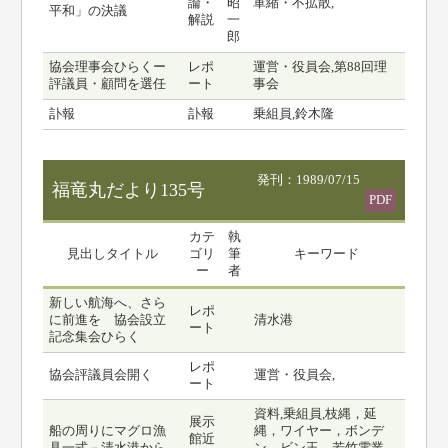
論・
昭
軍縮・不拡散,
平和」の決議
解説
一
郎
協会理事会ひらくー
レポ
運営・役員会,第88回理
評議員・顧問を選任
ート
事会
訃報
訃報
乗組員,鈴木隆
発刊：1989/07/15
福竜丸だより135号
PDF
カテ
執
見出しタイトル
ゴリ
筆
キーワード
ー
者
新しい航海へ、さら
レポ
に前進を 協会設立
清水港
ート
記念集会ひらく
レポ
協会評議員会開く
運営・役員会,
ート
資料,乗組員,枝縄，延
展示
船の周りにマグロ漁
縄，ワイヤー，ボンデ
館近