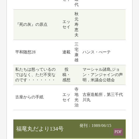
代
秋
元
エッ
『死の灰』の原点
寿
セイ
恵
夫
三
宅
平和随想28
連載
ハンス・べーテ
康
雄
私たちは怒っているの
投
マーシャル諸島,ジョ
ではなく、ただ不安な
稿・
ン・アンジャインの声
のです・・・・・・・
感想
明，米議会公聴会
寺
エッ
地
古座造船所，第三千代
古座からの手紙
セイ
光
川丸
治
発刊：1989/06/15
福竜丸だより134号
PDF