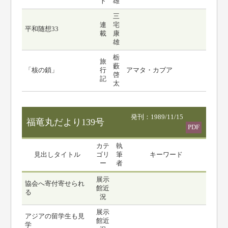
ト
雄
三
連
宅
平和随想33
載
康
雄
栃
旅
藪
「核の鎖」
行
アマタ・カブア
啓
記
太
発刊：1989/11/15
福竜丸だより139号
PDF
カテ
執
見出しタイトル
ゴリ
筆
キーワード
ー
者
展示
協会へ寄付寄せられ
館近
る
況
展示
アジアの留学生も見
館近
学