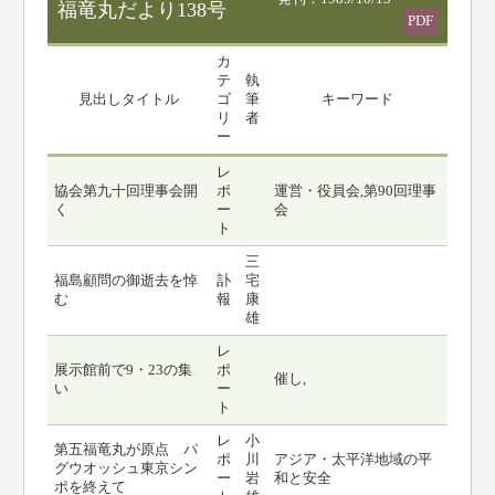
福竜丸だより138号
PDF
カ
テ
執
見出しタイトル
ゴ
筆
キーワード
リ
者
ー
レ
協会第九十回理事会開
ポ
運営・役員会,第90回理事
く
ー
会
ト
三
福島顧問の御逝去を悼
訃
宅
む
報
康
雄
レ
展示館前で9・23の集
ポ
催し,
い
ー
ト
レ
小
第五福竜丸が原点 パ
ポ
川
アジア・太平洋地域の平
グウオッシュ東京シン
ー
岩
和と安全
ポを終えて