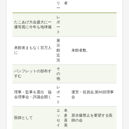
リ
者
ー
レ
たこあげ大会盛大にー
ポ
優等賞に今年も地球儀
ー
ト
展
示
来館者まもなく百万人
館
来館者数,
に
近
況
そ
パンフレットの頒布す
の
すむ
他
レ
理事・監事を選出 協
ポ
運営・役員会,第86回理事
会理事会・評議会開く
ー
会
ト
エ
本
ッ
多
原水爆禁止を要望する医
医師として
セ
喜
師の会
イ
美