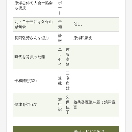
原爆忌俳句大会ー協会
ポ
も後援
ー
ト
九・二十三には久保山
告
催し,
忌句会
知
訃
長岡弘芳さんを偲ぶ
原爆民衆史
報
エ
佐
ッ
藤
時代を背負った船
セ
高
イ
彰
三
連
宅
平和随想(32）
載
康
雄
久
旅
保
核兵器廃絶を願う焼津宣
焼津を訪れて
行
佳
言
記
子
発刊：1989/10/15