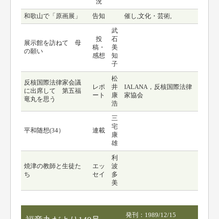
況
和歌山で「原画展」
告知
催し,文化・芸術,
武
投
石
展示館を訪ねて 母
稿・
美
の願い
感想
知
子
松
反核国際法律家会議
レポ
井
IALANA，反核国際法律
に出席して 第五福
ート
康
家協会
竜丸を思う
浩
三
宅
平和随想(34）
連載
康
雄
利
焼津の教師と生徒た
エッ
波
ち
セイ
多
美
発刊：1989/12/15