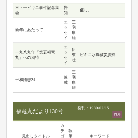
三・一ビキニ事件記念集
告
催し,
会
知
エ
三
ッ
宅
新年にあたって
セ
康
イ
雄
エ
伊
一九八九年「第五福竜
ッ
東
ビキニ水爆被災資料
丸」への期待
セ
壮
イ
三
連
宅
平和随想24
載
康
雄
発刊：1989/02/15
福竜丸だより130号
PDF
カ
テ
執
見出しタイトル
ゴ
筆
キーワード