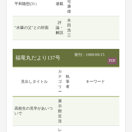
宅
平和随想(31）
連載
康
雄
永
評
田
“水爆の父”との対面
論・
浩
解説
三
発刊：1989/09/15
福竜丸だより137号
PDF
カ
テ
執
見出しタイトル
ゴ
筆
キーワード
リ
者
ー
展
示
高校生の見学があいつ
館
いで
近
況
レ