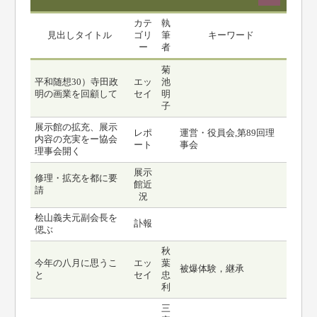
カテ
執
見出しタイトル
ゴリ
筆
キーワード
ー
者
菊
平和随想30）寺田政
エッ
池
明の画業を回顧して
セイ
明
子
展示館の拡充、展示
レポ
運営・役員会,第89回理
内容の充実をー協会
ート
事会
理事会開く
展示
修理・拡充を都に要
館近
請
況
桧山義夫元副会長を
訃報
偲ぶ
秋
今年の八月に思うこ
エッ
葉
被爆体験，継承
と
セイ
忠
利
三