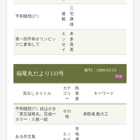
三
連
宅
平和随想(27）
載
康
雄
エ
本
第一回平和オリンピッ
ッ
多
クに参加して
セ
喜
イ
美
発刊：1989/05/15
福竜丸だより133号
PDF
カテ
執
見出しタイトル
ゴリ
筆
キーワード
ー
者
平和随想27）絵はがき
その
「第五福竜丸」完成ー
来館者,船大工
他
カラー・八枚一組
寺
エッ
地
ある作文集
セイ
通