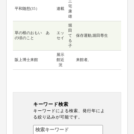
三
宅
平和随想(35）
連載
康
雄
堀
田
草の根のおもい あ
エッ
て
保存運動,堀田尊生
の頃のこと
セイ
る
子
展示
阪上博士来館
館近
来館者,
況
キーワード検索
キーワードによる検索、発行年によ
る絞り込みが可能です。