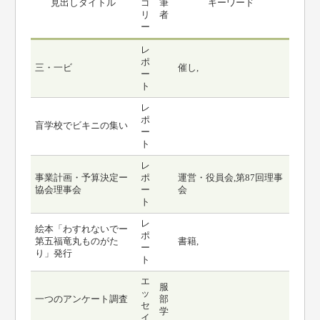
見出しタイトル
ゴ
筆
キーワード
リ
者
ー
レ
ポ
三・一ビ
催し,
ー
ト
レ
ポ
盲学校でビキニの集い
ー
ト
レ
事業計画・予算決定ー
ポ
運営・役員会,第87回理事
協会理事会
ー
会
ト
レ
絵本「わすれないでー
ポ
第五福竜丸ものがた
書籍,
ー
り」発行
ト
エ
服
ッ
一つのアンケート調査
部
セ
学
イ