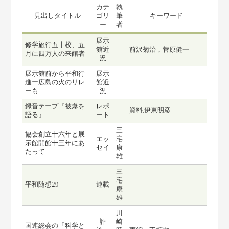
カテ
執
見出しタイトル
ゴリ
筆
キーワード
ー
者
展示
修学旅行五十校、五
館近
前沢菊治，菅原健一
月に四万人の来館者
況
展示館前から平和行
展示
進ー広島の火のリレ
館近
ーも
況
録音テープ『被爆を
レポ
資料,伊東明彦
語る』
ート
三
協会創立十六年と展
エッ
宅
示館開館十三年にあ
セイ
康
たって
雄
三
宅
平和随想29
連載
康
雄
川
評
崎
国連総会の「科学と