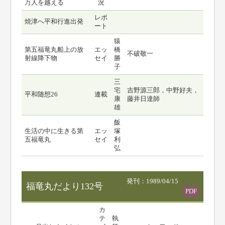
万人を越える
況
レポ
焼津へ平和行進出発
ート
猿
第五福竜丸船上の放
エッ
橋
不破敬一
射線降下物
セイ
勝
子
三
宅
吉野源三郎，中野好夫，
平和随想26
連載
康
藤井日達師
雄
飯
生活の中に生きる第
エッ
塚
五福竜丸
セイ
利
弘
発刊：1989/04/15
福竜丸だより132号
PDF
カ
テ
執