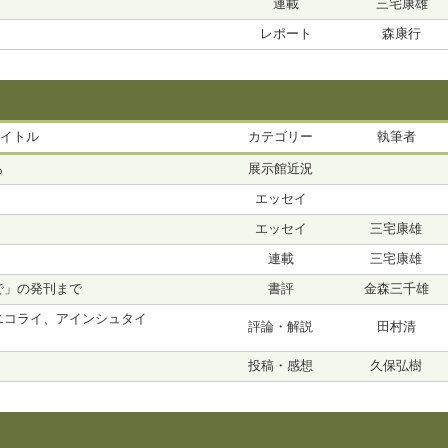
連載
三宅康雄
レポート
森康行
イトル
カテゴリー
執筆者
も
展示館近況
エッセイ
エッセイ
三宅康雄
連載
三宅康雄
で」の発刊まで
書評
金森三千雄
ニコライ、アインシュタイ
評論・解説
田村清
投稿・感想
久保弘樹