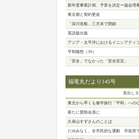
新年度事業計画、予算を決定ー協会理
東京都と契約更改
「深川造船」三月末で閉鎖
英語版出版
アジア・太平洋におけるイニシアティ
平和随想（39）
「安全」でなかった「安全宣言」
福竜丸だより145号
見出しタ
東北から早くも修学旅行「平和」への
新たに賛助会員に
久保山すずさんのことば
たゆみなく、全市民的な運動 市役所