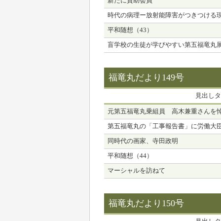
新たに賛助会員
時代の病理ー放射能障害がつきつける
平和随想（43）
盲学校の生徒が学びやすい第五福竜丸
福竜丸だより149号
見出しタ
元第五福竜丸乗組員 高木兼重さんを
第五福竜丸の「工事報告書」に労働大
同時代の画家、寺田政明
平和随想（44）
マーシャルを訪ねて
福竜丸だより150号