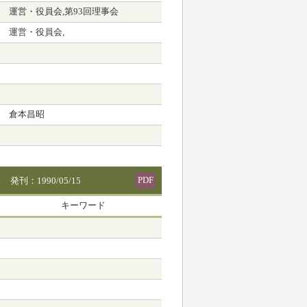
運営・役員会,第93回理事会
運営・役員会,
倉本昌昭
PDF
発刊：1990/05/15
キーワード