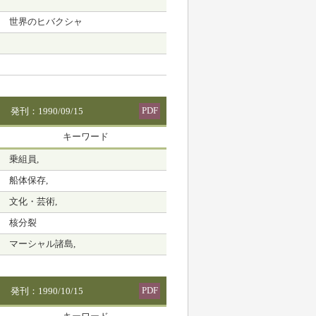
世界のヒバクシャ
PDF
発刊：1990/09/15
キーワード
乗組員,
船体保存,
文化・芸術,
核分裂
マーシャル諸島,
PDF
発刊：1990/10/15