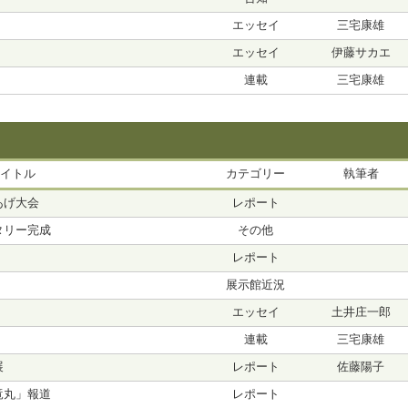
エッセイ
三宅康雄
エッセイ
伊藤サカエ
連載
三宅康雄
イトル
カテゴリー
執筆者
あげ大会
レポート
タリー完成
その他
レポート
展示館近況
エッセイ
土井庄一郎
連載
三宅康雄
展
レポート
佐藤陽子
竜丸」報道
レポート