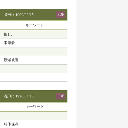
PDF
発刊：1990/03/15
キーワード
催し,
来館者,
原爆被害,
PDF
発刊：1990/04/15
キーワード
船体保存,