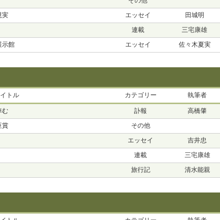
その他
現実
エッセイ
田城明
連載
三宅康雄
展示館
エッセイ
佐々木夏実
イトル
カテゴリー
執筆者
悼む
訃報
高橋肇
臣賞
その他
エッセイ
吉井忠
連載
三宅康雄
旅行記
清水能親