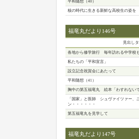
平和随想（40）
核の時代に生きる新鮮な高校生の姿を
福竜丸だより146号
見出しタ
各地から修学旅行 毎年訪れる中学校
私たちの「平和宣言」
設立記念祝賀会にあたって
平和随想（41）
胸中の第五福竜丸 絵本「わすれない
「国家」と医師 シュヴァイツァー、
ン・・・・・・
第五福竜丸を見学して
福竜丸だより147号