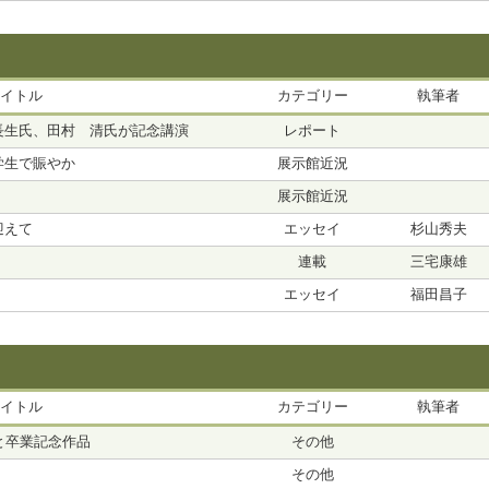
イトル
カテゴリー
執筆者
長生氏、田村 清氏が記念講演
レポート
学生で賑やか
展示館近況
展示館近況
迎えて
エッセイ
杉山秀夫
連載
三宅康雄
エッセイ
福田昌子
イトル
カテゴリー
執筆者
と卒業記念作品
その他
その他