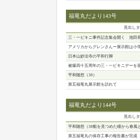
福竜丸だより143号
見出しタ
三・一ビキニ事件記念集会開く 池田
アメリカからグレンさんー展示館は小
日本山妙法寺の平和行脚
被爆四十五周年の三・一ビキニデーを
平和随想（38）
第五福竜丸展示館を訪れて
福竜丸だより144号
見出しタ
平和随想（38船を見つめた瞳から春風
第五福竜丸の保存工事の報告書が完成