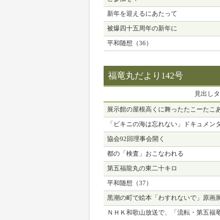
新年を迎えるにあたって
被爆四十五周年の新年に
平和随想（36）
福竜丸だより142号
見出しタ
展示館の屋根高くに舞ったたこーたこ
「ビキニの海は忘れない」ドキュメン
協会92回理事会開く
都の「検査」おこなわれる
第五福龍丸の東二十キロ
平和随想（37）
黒潮の町で絵本「わすれないで」原画
ＮＨＫ和歌山放送で、「流転・第五福