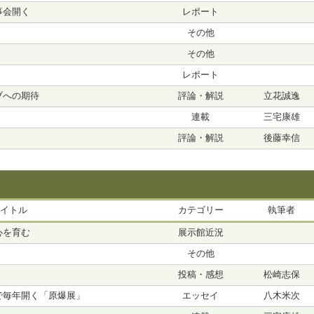
事会開く
レポート
その他
その他
レポート
ブへの期待
評論・解説
立花誠逸
連載
三宅康雄
評論・解説
後藤幸信
イトル
カテゴリー
執筆者
心を育む
展示館近況
その他
投稿・感想
松崎志保
で毎年開く「原爆展」
エッセイ
八木米次