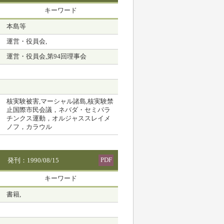
キーワード
本島等
運営・役員会,
運営・役員会,第94回理事会
核実験被害,マーシャル諸島,核実験禁
止国際市民会議，ネバダ・セミパラ
チンクス運動，オルジャススレイメ
ノフ，カラウル
PDF
発刊：1990/08/15
キーワード
書籍,