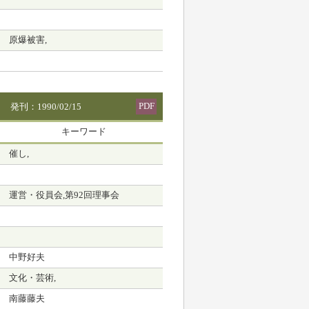
原爆被害,
PDF
発刊：1990/02/15
キーワード
催し,
運営・役員会,第92回理事会
中野好夫
文化・芸術,
南藤藤夫