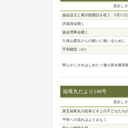
見出しタ
協会設立と展示館開設を祝う 6月11
評議員会開く
協会理事会開く
久保山愛吉さんの願いに報いるために
平和随想（42）
明らかにされはじめたソ連の原水爆実
福竜丸だより148号
見出しタ
第五福竜丸の絵本ビキニの子どもたち
平和への流れはよどみなく