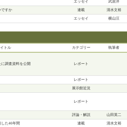
エッセイ
武居洋
いですか
連載
清水文裕
エッセイ
横山汪
イトル
カテゴリー
執筆者
たに調査資料を公開
レポート
レポート
展示館近況
レポート
評論・解説
山田英二
した46年間
連載
清水文裕