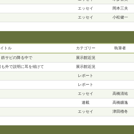
エッセイ
岡本三夫
エッセイ
小松健一
イトル
カテゴリー
執筆者
、鉄サビの降る中で
展示館近況
者も外で説明に耳を傾けて
展示館近況
レポート
レポート
エッセイ
高橋清祐
連載
高橋鑛逸
エッセイ
津田櫓冬