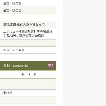
運営・役員会,
運営・役員会,
書籍,乗組員,死の灰を背負って
ユネスコ主催軍縮教育世界会議最終
文書A2項，軍縮教育の10原則
ヘルシンキ大会
PDF
発刊：1991/08/15
キーワード
乗組員,