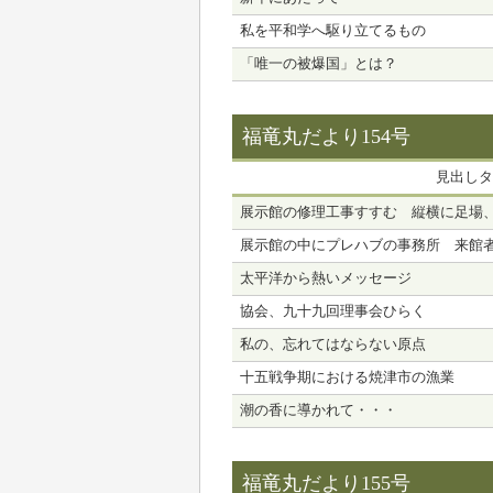
私を平和学へ駆り立てるもの
「唯一の被爆国」とは？
福竜丸だより154号
見出しタ
展示館の修理工事すすむ 縦横に足場
展示館の中にプレハブの事務所 来館
太平洋から熱いメッセージ
協会、九十九回理事会ひらく
私の、忘れてはならない原点
十五戦争期における焼津市の漁業
潮の香に導かれて・・・
福竜丸だより155号