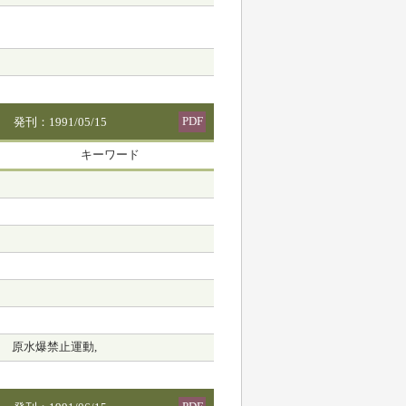
PDF
発刊：1991/05/15
キーワード
原水爆禁止運動,