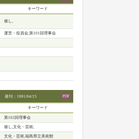
キーワード
催し,
運営・役員会,第101回理事会
PDF
発刊：1991/04/15
キーワード
第102回理事会
催し,文化・芸術,
文化・芸術,福島県立美術館