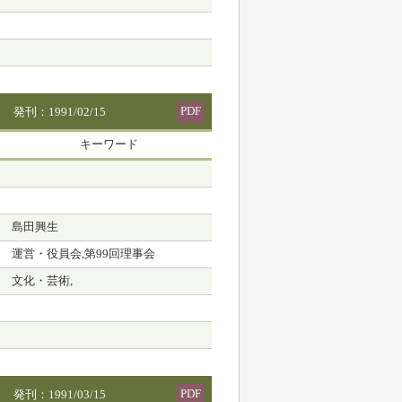
PDF
発刊：1991/02/15
キーワード
島田興生
運営・役員会,第99回理事会
文化・芸術,
PDF
発刊：1991/03/15