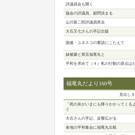
評議員会も開く
協会の評議員、顧問決まる
山川新二郎評議員死去
大石又七さんの手記出版
国連・ユネスコの要請にこたえて
妹被爆と第五福竜丸と
平和を求めて（４）私の行動の原点は
福竜丸だより160号
見出しタ
「死の灰がいまにも降りかかってくる
ぐ
大石さんの手記、反響広がる
各地の平和集会に福竜丸出航