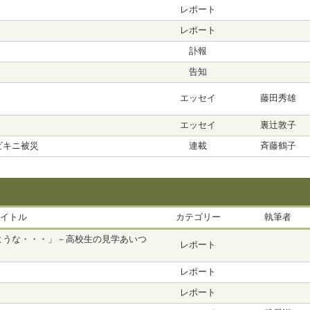
レポート
レポート
訃報
告知
エッセイ
藤田秀雄
エッセイ
裏辻敦子
ビキニ被災
連載
斉藤鶴子
イトル
カテゴリー
執筆者
ような・・・」－高校生の見学あいつ
レポート
レポート
レポート