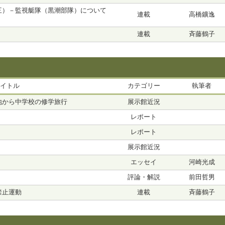
三）－監視艇隊（黒潮部隊）について
連載
高橋鑛逸
連載
斉藤鶴子
イトル
カテゴリー
執筆者
地から中学校の修学旅行
展示館近況
レポート
レポート
展示館近況
エッセイ
河崎光成
評論・解説
前田哲男
禁止運動
連載
斉藤鶴子