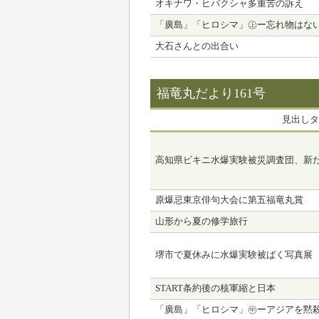
オキナワ・ヒバクシャ多重苦の訴え
「廣島」「ヒロシマ」㊤ー忘れ物はな
大石さんとの出合い
福竜丸だより161号
見出しタ
高知県ビキニ水爆実験被災調査団、新
原爆忌東京俳句大会に第五福竜丸賞
山形から夏の修学旅行
堺市で夏休みに水爆実験被ばく写真展
START条約後の核軍縮と日本
「廣島」「ヒロシマ」㊥ーアジアを黙殺