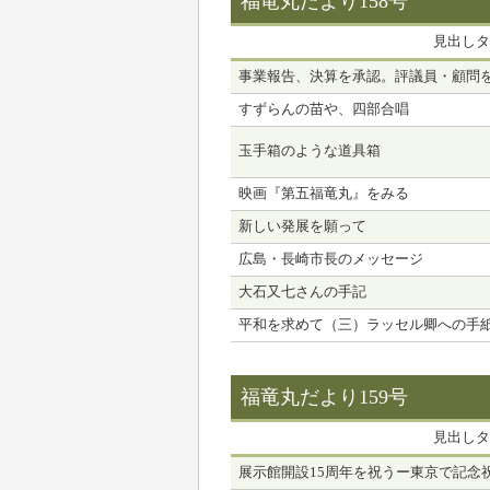
福竜丸だより158号
見出しタ
事業報告、決算を承認。評議員・顧問
すずらんの苗や、四部合唱
玉手箱のような道具箱
映画『第五福竜丸』をみる
新しい発展を願って
広島・長崎市長のメッセージ
大石又七さんの手記
平和を求めて（三）ラッセル卿への手
福竜丸だより159号
見出しタ
展示館開設15周年を祝うー東京で記念