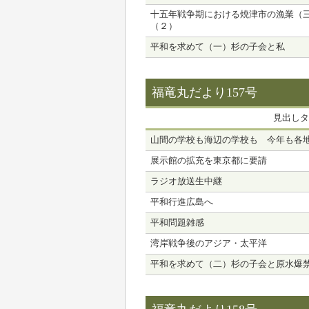
十五年戦争期における焼津市の漁業（
（２）
平和を求めて（一）杉の子会と私
福竜丸だより157号
見出しタ
山間の学校も海辺の学校も 今年も各
展示館の拡充を東京都に要請
ラジオ放送生中継
平和行進広島へ
平和問題雑感
湾岸戦争後のアジア・太平洋
平和を求めて（二）杉の子会と原水爆