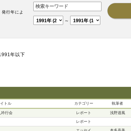
、発行年によ
。
～
1991年以下
イトル
カテゴリー
執筆者
丸吟行会
レポート
浅野逍風
レポート
エッセイ
本多喜美