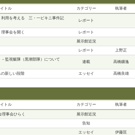
イトル
カテゴリー
執筆者
・利用を考える 三・一ビキニ事件記
レポート
、理事会を開く
レポート
展示館近況
レポート
上野正
）－監視艇隊（黒潮部隊）について
連載
高橋鑛逸
への新しい段階
エッセイ
高橋良雄
イトル
カテゴリー
執筆者
会理事会ひらく
展示館近況
告知
エッセイ
伊藤匡