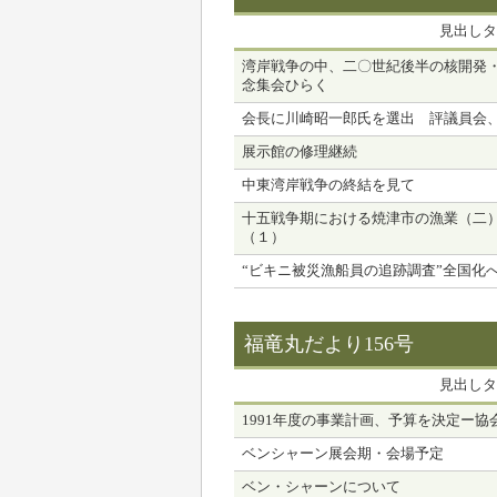
見出しタ
湾岸戦争の中、二〇世紀後半の核開発
念集会ひらく
会長に川崎昭一郎氏を選出 評議員会
展示館の修理継続
中東湾岸戦争の終結を見て
十五戦争期における焼津市の漁業（二
（１）
“ビキニ被災漁船員の追跡調査”全国化
福竜丸だより156号
見出しタ
1991年度の事業計画、予算を決定ー協
ベンシャーン展会期・会場予定
ベン・シャーンについて