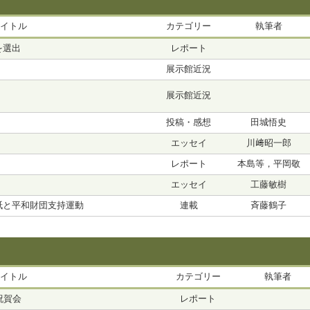
イトル
カテゴリー
執筆者
を選出
レポート
展示館近況
展示館近況
投稿・感想
田城悟史
エッセイ
川﨑昭一郎
レポート
本島等，平岡敬
エッセイ
工藤敏樹
紙と平和財団支持運動
連載
斉藤鶴子
イトル
カテゴリー
執筆者
祝賀会
レポート