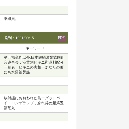
乗組員,
PDF
発刊：1991/09/15
キーワード
第五福竜丸以外,日本鰹鮪漁業協同組
合連合会，漁業別ビキニ慰謝料配分
一覧表，ビキニの実相ーあなたの町
にも水爆被災船
放射能におおわれた島ーグットバ
イ ロンゲラップ，忘れ得ぬ船第五
福竜丸