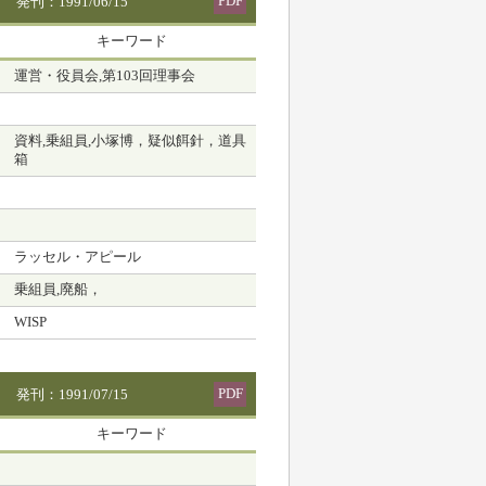
PDF
発刊：1991/06/15
キーワード
運営・役員会,第103回理事会
資料,乗組員,小塚博，疑似餌針，道具
箱
ラッセル・アピール
乗組員,廃船，
WISP
PDF
発刊：1991/07/15
キーワード