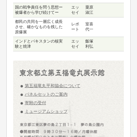
国の戦争責任を問う思想ー
エッ
粟原
被爆者から学び続けてー
セイ
淑江
都民の共同を一層広く成長
レポ
室喜
させ、確かなものを残した
ート
代一
原爆展
インドとパキスタンの核実
エッ
飯塚
験と焼津
セイ
利弘
第五福竜丸平和協会について
パネルセットのご案内
寄附の受付
ミュージアムショップ