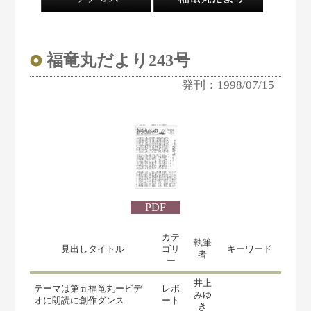
福竜丸だより243号
発刊：1998/07/15
PDF
カテ
執筆
見出しタイトル
ゴリ
キーワード
者
ー
井上
テーマは第五福竜丸ービデ
レポ
みゆ
オに朗読に創作ダンス
ート
き