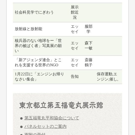
展示
社会科見学でにぎわう
館近
況
エッ
服部
放射線と放射能
セイ
学
核兵器のない地球をー「世
エッ
森下
界の被ばく者」写真展の願
セイ
一敏
い
「新アジェンダ連合」とこ
エッ
斎藤
れを支援する世界のNGO
セイ
鶴子
1月22日に「エンジンお帰り
保存運動,エ
告知
なさい集会」
ンジン,催し,
第五福竜丸平和協会について
パネルセットのご案内
寄附の受付