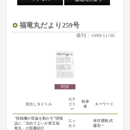
福竜丸だより259号
発刊：1999/11/30
PDF
カテ
執筆
見出しタイトル
ゴリ
キーワード
者
ー
“投稿欄が世論を動かす”情報
エッ
保存運動,武
誌に「沈めてよいか第五福
セイ
藤宏一
竜丸」の投書紹介